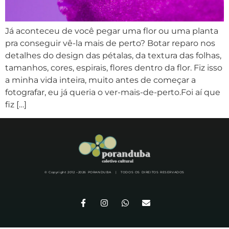
Já aconteceu de você pegar uma flor ou uma planta
pra conseguir vê-la mais de perto? Botar reparo nos
detalhes do design das pétalas, da textura das folhas,
tamanhos, cores, espirais, flores dentro da flor. Fiz isso
a minha vida inteira, muito antes de começar a
fotografar, eu já queria o ver-mais-de-perto.Foi aí que
fiz […]
© Copyright 2012 –
2026
PORANDUBA | TODOS OS DIREITOS RESERVADOS